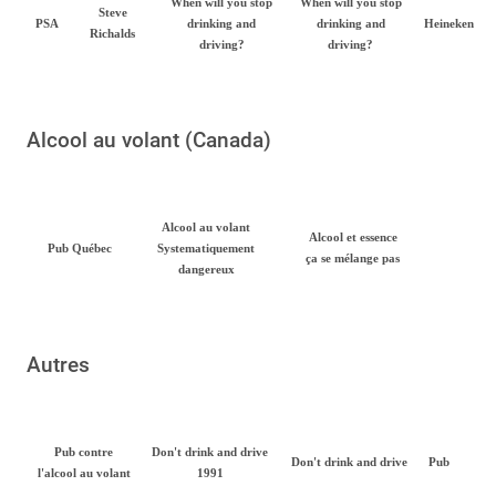
When will you stop
When will you stop
Steve
PSA
drinking and
drinking and
Heineken
Richalds
driving?
driving?
Alcool au volant (Canada)
Alcool au volant
Alcool et essence
Pub Québec
Systematiquement
ça se mélange pas
dangereux
Autres
Pub contre
Don't drink and drive
Don't drink and drive
Pub
l'alcool au volant
1991