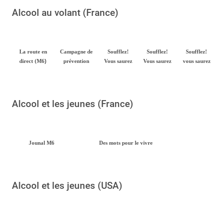
Alcool au volant (France)
La route en
Campagne de
Soufflez!
Soufflez!
Soufflez!
)
direct (M6
prévention
Vous saurez
Vous saurez
vous saurez
Alcool et les jeunes (France)
Jounal M6
Des mots pour le vivre
Alcool et les jeunes (USA)