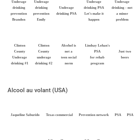
Underage
Underage
Underage
Underage
drinking
drinking
Underage
drinking PSA
drinking - not
prevention
prevention
drinking PSA
Let's make it
a minor
Brandon
Emily
happen
problem
Clinton
Clinton
Alcohol is
Lindsay Lohan's
County
County
not a
PSA
Just two
Underage
underage
teen social
for rehab
beers
drinking #1
drinking #2
norm
program
Alcool au volant (USA)
Jaqueline Saburido
Texas commercial
Prevention network
PSA
PSA