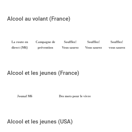
Alcool au volant (France)
La route en
Campagne de
Soufflez!
Soufflez!
Soufflez!
)
direct (M6
prévention
Vous saurez
Vous saurez
vous saurez
Alcool et les jeunes (France)
Jounal M6
Des mots pour le vivre
Alcool et les jeunes (USA)