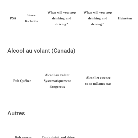
When will you stop
When will you stop
Steve
PSA
drinking and
drinking and
Heineken
Richalds
driving?
driving?
Alcool au volant (Canada)
Alcool au volant
Alcool et essence
Pub Québec
Systematiquement
ça se mélange pas
dangereux
Autres
Pub contre
Don't drink and drive