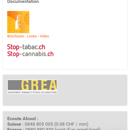
Documentation
Brochures
-
Livres
-
Video
Ecoute Alcool :
Suisse
: 0848 805 005 (0.08 CHF / min)
France
: 0980 980 930 (coût d'un appel local)