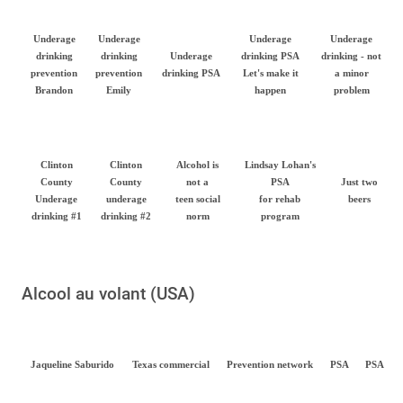
Underage
Underage
Underage
Underage
drinking
drinking
Underage
drinking PSA
drinking - not
prevention
prevention
drinking PSA
Let's make it
a minor
Brandon
Emily
happen
problem
Clinton
Clinton
Alcohol is
Lindsay Lohan's
County
County
not a
PSA
Just two
Underage
underage
teen social
for rehab
beers
drinking #1
drinking #2
norm
program
Alcool au volant (USA)
Jaqueline Saburido
Texas commercial
Prevention network
PSA
PSA