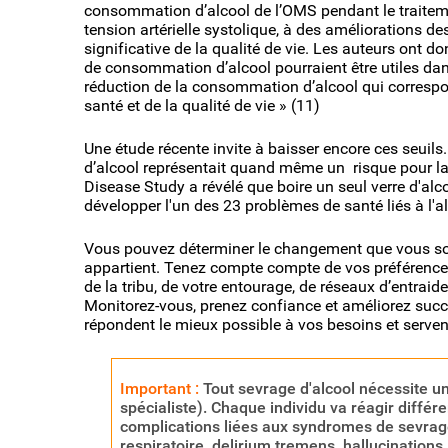
consommation d’alcool de l’OMS pendant le traitemen
tension artérielle systolique, à des améliorations 
significative de la qualité de vie. Les auteurs ont 
de consommation d’alcool pourraient être utiles dans
réduction de la consommation d’alcool qui correspo
santé et de la qualité de vie » (11)
Une étude récente invite à baisser encore ces seuil
d’alcool représentait quand même un risque pour la
Disease Study a révélé que boire un seul verre d'alc
développer l'un des 23 problèmes de santé liés à l'a
Vous pouvez déterminer le changement que vous s
appartient. Tenez compte compte de vos préférences 
de la tribu, de votre entourage, de réseaux d’entraide
Monitorez-vous, prenez confiance et améliorez succ
répondent le mieux possible à vos besoins et servent
Important :
Tout sevrage d'alcool nécessite u
spécialiste). Chaque individu va réagir différ
complications liées aux syndromes de sevrage
respiratoire, delirium tremens, hallucinations,