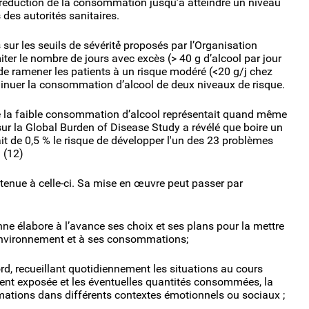
réduction de la consommation jusqu’à atteindre un niveau
es autorités sanitaires.
ur les seuils de sévérité́ proposés par l’Organisation
imiter le nombre de jours avec excès (> 40 g d’alcool par jour
e ramener les patients à un risque modéré (<20 g/j chez
nuer la consommation d’alcool de deux niveaux de risque.
e la faible consommation d’alcool représentait quand même
ur la Global Burden of Disease Study a révélé que boire un
it de 0,5 % le risque de développer l'un des 23 problèmes
. (12)
enue à celle-ci. Sa mise en œuvre peut passer par
nne élabore à l’avance ses choix et ses plans pour la mettre
 environnement et à ses consommations;
rd, recueillant quotidiennement les situations au cours
ent exposée et les éventuelles quantités consommées, la
ommations dans différents contextes émotionnels ou sociaux ;