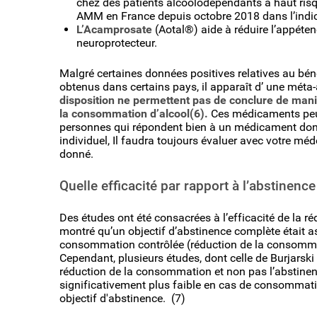
chez des patients alcoolodépendants à haut risque
AMM en France depuis octobre 2018 dans l’indic
L’Acamprosate
(Aotal®) aide à réduire l’appéte
neuroprotecteur.
Malgré certaines données positives relatives au bén
obtenus dans certains pays, il apparaît d’ une mét
disposition ne permettent pas de conclure de maniè
la consommation d’alcool(6).
Ces médicaments peuve
personnes qui répondent bien à un médicament donn
individuel, Il faudra toujours évaluer avec votre m
donné.
Quelle efficacité par rapport à l’abstinence
Des études ont été consacrées à l’efficacité de la ré
montré qu’un objectif d’abstinence complète était as
consommation contrôlée (réduction de la consommati
Cependant, plusieurs études, dont celle de Burjarski
réduction de la consommation et non pas l’abstine
significativement plus faible en cas de consommation
objectif d'abstinence. (7)