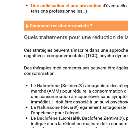
Une anticipation et une prévention
d’éventuelles
tensions professionnelles…)
Comment résister en société ?
Quels traitements pour une réduction de 
Ces stratégies peuvent s'inscrire dans une approche
cognitives -comportementales (TCC), psycho dynam
Des thérapies médicamenteuses peuvent être égale
consommation.
Le
Nalméfène
(Selincro®) antagoniste des récep
marché (AMM) pour réduire la consommation d’a
une consommation à risque élevé, sans sympto
immédiat. Il doit être associé à un suivi psychos
La
Naltrexone
(Revia®) également antagoniste d
l’appétence pour l’alcool.
Le
Baclofène
(Liorésal®, Baclofène Zentiva®), p
indiqué dans la réduction majeure de la conso