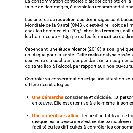
La consommation contrôlée d’alcool consiste en la 
faible de dommages, à savoir les recommandations d
Les critères de réduction des dommages sont basés s
Mondiale de la Santé (OMS), c’est-à-dire : soit de l
chez les hommes et > 20g/j chez les femmes), soit d
les hommes ou < 10g/j chez les femmes) ou de dimi
Cependant, une étude récente (2018) a souligné qu
un risque pour la santé. Cette méta-analyse basée s
seul verre d'alcool par jour pendant un an augmenta
de santé liés à l'alcool, par rapport aux non-buveurs
Contrôler sa consommation exige une attention sout
différentes stratégies :
Une démarche
consciente
et
décidée
. La perso
en œuvre. Elle est attentive à elle-même, à son
Une auto-observation
: tenue d’un tableau de bo
desquelles la personne s’est sentie particulièrem
facilité ou les difficultés à contrôler les cons