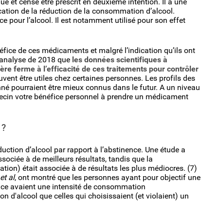
 et censé être prescrit en deuxième intention. Il a une
ation de la réduction de la consommation d’alcool.
nce pour l’alcool. Il est notamment utilisé pour son effet
éfice de ces médicaments et malgré l’indication qu’ils ont
a-analyse de 2018 que
les données scientifiques à
re ferme à l’efficacité de ces traitements pour contrôler
nt être utiles chez certaines personnes. Les profils des
é pourraient être mieux connus dans le futur. A un niveau
édecin votre bénéfice personnel à prendre un médicament
 ?
duction d’alcool par rapport à l’abstinence. Une étude a
sociée à de meilleurs résultats, tandis que la
on) était associée à de résultats les plus médiocres. (7)
et al
, ont montré que les personnes ayant pour objectif une
nce avaient une intensité de consommation
 d'alcool que celles qui choisissaient (et violaient) un