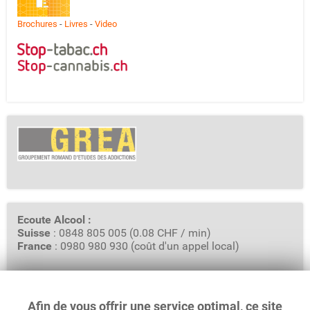
Brochures
-
Livres
-
Video
Ecoute Alcool :
Suisse
: 0848 805 005 (0.08 CHF / min)
France
: 0980 980 930 (coût d'un appel local)
Afin de vous offrir une service optimal, ce site
GREA - Groupement Romand d'Etudes des Addictions