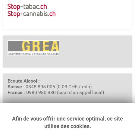
Ecoute Alcool :
Suisse
: 0848 805 005 (0.08 CHF / min)
France
: 0980 980 930 (coût d'un appel local)
Afin de vous offrir une service optimal, ce site
GREA - Groupement Romand d'Etudes des Addictions
Rue Saint-Pierre 3, Case Postale 6319
utilise des cookies.
1002 Lausanne