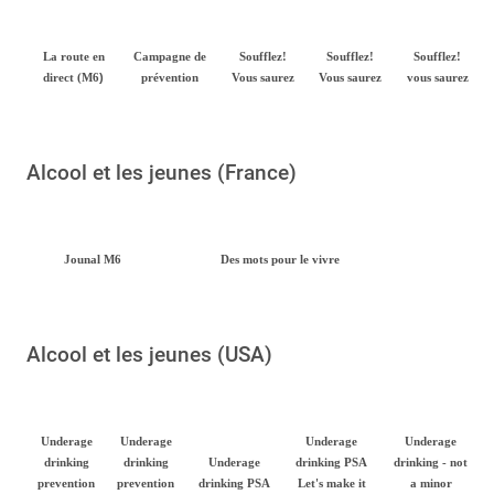
La route en
Campagne de
Soufflez!
Soufflez!
Soufflez!
)
direct (M6
prévention
Vous saurez
Vous saurez
vous saurez
Alcool et les jeunes (France)
Jounal M6
Des mots pour le vivre
Alcool et les jeunes (USA)
Underage
Underage
Underage
Underage
drinking
drinking
Underage
drinking PSA
drinking - not
prevention
prevention
drinking PSA
Let's make it
a minor