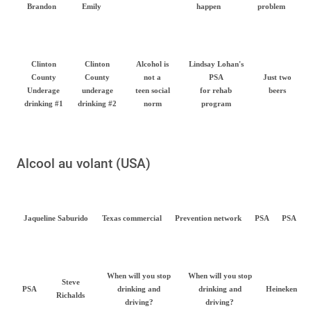
Brandon
Emily
happen
problem
Clinton
Clinton
Alcohol is
Lindsay Lohan's
County
County
not a
PSA
Just two
Underage
underage
teen social
for rehab
beers
drinking #1
drinking #2
norm
program
Alcool au volant (USA)
Jaqueline Saburido
Texas commercial
Prevention network
PSA
PSA
When will you stop
When will you stop
Steve
PSA
drinking and
drinking and
Heineken
Richalds
driving?
driving?