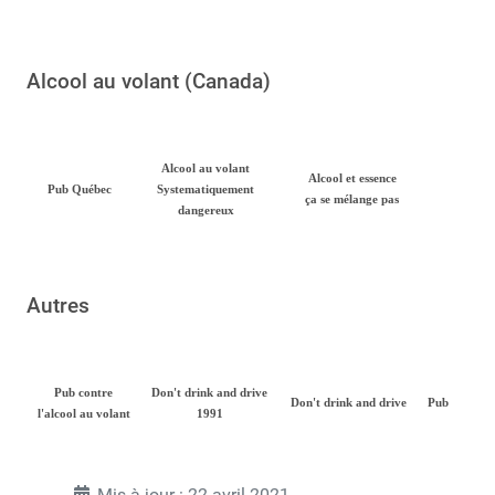
Alcool au volant (Canada)
Alcool au volant
Alcool et essence
Pub Québec
Systematiquement
ça se mélange pas
dangereux
Autres
Pub contre
Don't drink and drive
Don't drink and drive
Pub
l'alcool au volant
1991
Mis à jour : 22 avril 2021