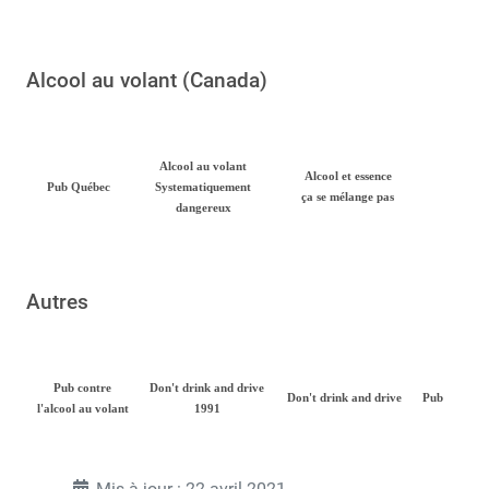
Alcool au volant (Canada)
Alcool au volant
Alcool et essence
Pub Québec
Systematiquement
ça se mélange pas
dangereux
Autres
Pub contre
Don't drink and drive
Don't drink and drive
Pub
l'alcool au volant
1991
Mis à jour : 22 avril 2021