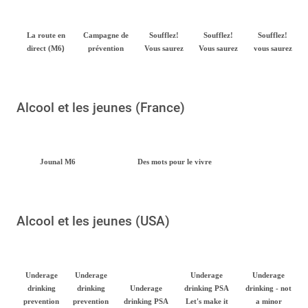
La route en
Campagne de
Soufflez!
Soufflez!
Soufflez!
)
direct (M6
prévention
Vous saurez
Vous saurez
vous saurez
Alcool et les jeunes (France)
Jounal M6
Des mots pour le vivre
Alcool et les jeunes (USA)
Underage
Underage
Underage
Underage
drinking
drinking
Underage
drinking PSA
drinking - not
prevention
prevention
drinking PSA
Let's make it
a minor