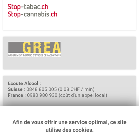
Ecoute Alcool :
Suisse
: 0848 805 005 (0.08 CHF / min)
France
: 0980 980 930 (coût d'un appel local)
Afin de vous offrir une service optimal, ce site
GREA - Groupement Romand d'Etudes des Addictions
Rue Saint-Pierre 3, Case Postale 6319
utilise des cookies.
1002 Lausanne