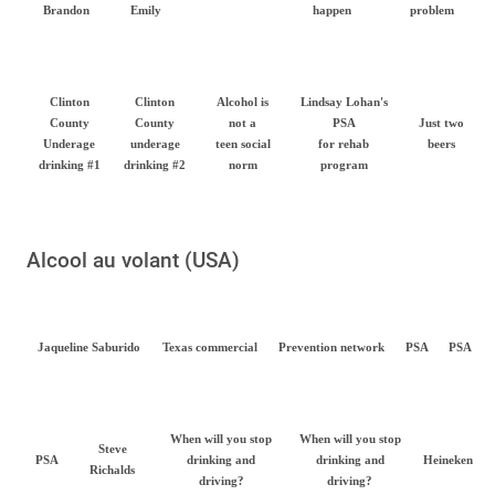
Brandon
Emily
happen
problem
Clinton
Clinton
Alcohol is
Lindsay Lohan's
County
County
not a
PSA
Just two
Underage
underage
teen social
for rehab
beers
drinking #1
drinking #2
norm
program
Alcool au volant (USA)
Jaqueline Saburido
Texas commercial
Prevention network
PSA
PSA
When will you stop
When will you stop
Steve
PSA
drinking and
drinking and
Heineken
Richalds
driving?
driving?