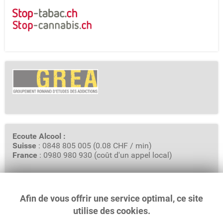
Ecoute Alcool :
Suisse
: 0848 805 005 (0.08 CHF / min)
France
: 0980 980 930 (coût d'un appel local)
Afin de vous offrir une service optimal, ce site
GREA - Groupement Romand d'Etudes des Addictions
Rue Saint-Pierre 3, Case Postale 6319
utilise des cookies.
1002 Lausanne