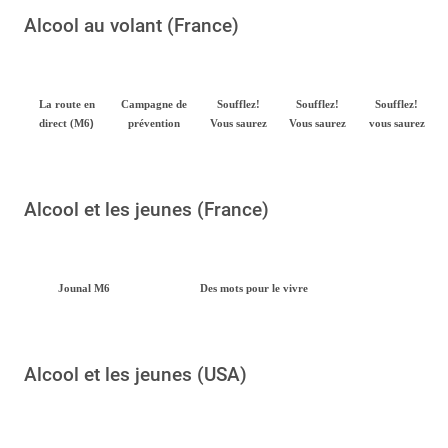
Alcool au volant (France)
La route en
Campagne de
Soufflez!
Soufflez!
Soufflez!
)
direct (M6
prévention
Vous saurez
Vous saurez
vous saurez
Alcool et les jeunes (France)
Jounal M6
Des mots pour le vivre
Alcool et les jeunes (USA)