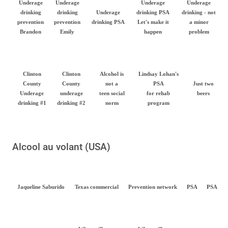
Underage
Underage
Underage
Underage
drinking
drinking
Underage
drinking PSA
drinking - not
prevention
prevention
drinking PSA
Let's make it
a minor
Brandon
Emily
happen
problem
Clinton
Clinton
Alcohol is
Lindsay Lohan's
County
County
not a
PSA
Just two
Underage
underage
teen social
for rehab
beers
drinking #1
drinking #2
norm
program
Alcool au volant (USA)
Jaqueline Saburido
Texas commercial
Prevention network
PSA
PSA