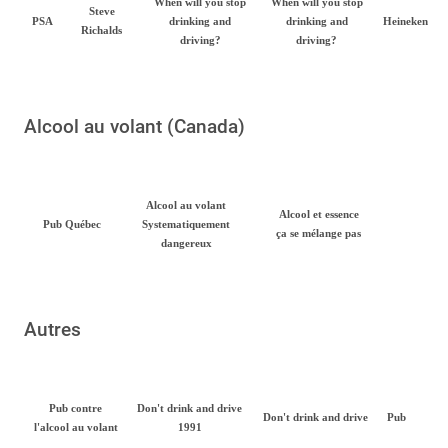
When will you stop
When will you stop
Steve
PSA
drinking and
drinking and
Heineken
Richalds
driving?
driving?
Alcool au volant (Canada)
Alcool au volant
Alcool et essence
Pub Québec
Systematiquement
ça se mélange pas
dangereux
Autres
Pub contre
Don't drink and drive
Don't drink and drive
Pub
l'alcool au volant
1991