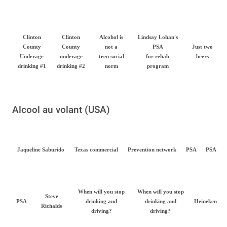
Clinton
Clinton
Alcohol is
Lindsay Lohan's
County
County
not a
PSA
Just two
Underage
underage
teen social
for rehab
beers
drinking #1
drinking #2
norm
program
Alcool au volant (USA)
Jaqueline Saburido
Texas commercial
Prevention network
PSA
PSA
When will you stop
When will you stop
Steve
PSA
drinking and
drinking and
Heineken
Richalds
driving?
driving?