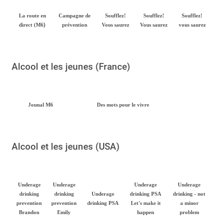
La route en
Campagne de
Soufflez!
Soufflez!
Soufflez!
)
direct (M6
prévention
Vous saurez
Vous saurez
vous saurez
Alcool et les jeunes (France)
Jounal M6
Des mots pour le vivre
Alcool et les jeunes (USA)
Underage
Underage
Underage
Underage
drinking
drinking
Underage
drinking PSA
drinking - not
prevention
prevention
drinking PSA
Let's make it
a minor
Brandon
Emily
happen
problem