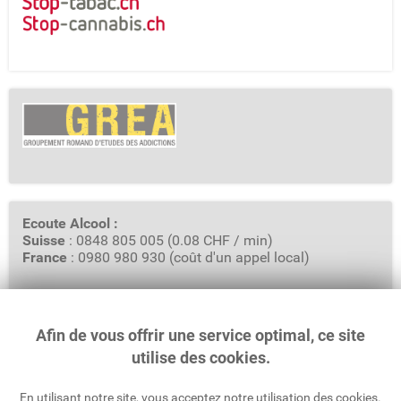
Ecoute Alcool :
Suisse
: 0848 805 005 (0.08 CHF / min)
France
: 0980 980 930 (coût d'un appel local)
Afin de vous offrir une service optimal, ce site
GREA - Groupement Romand d'Etudes des Addictions
Rue Saint-Pierre 3, Case Postale 6319
utilise des cookies.
1002 Lausanne
En utilisant notre site, vous acceptez notre utilisation des cookies.