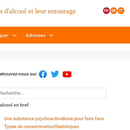
 d'alcool et leur entourage
guer
Adresses
etrouvez-nous sur:
echerchez...
'alcool en bref
Une substance psychoactive
Boire pour faire face
Types de consommation
Statistiques