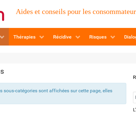
Aides et conseils pour les consommateurs
Thérapies
Récidive
Risques
Dialo
es
R
es sous-catégories sont affichées sur cette page, elles
R
L