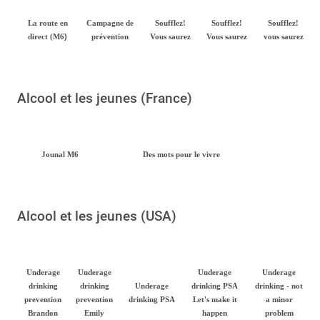
La route en
Campagne de
Soufflez!
Soufflez!
Soufflez!
)
direct (M6
prévention
Vous saurez
Vous saurez
vous saurez
Alcool et les jeunes (France)
Jounal M6
Des mots pour le vivre
Alcool et les jeunes (USA)
Underage
Underage
Underage
Underage
drinking
drinking
Underage
drinking PSA
drinking - not
prevention
prevention
drinking PSA
Let's make it
a minor
Brandon
Emily
happen
problem