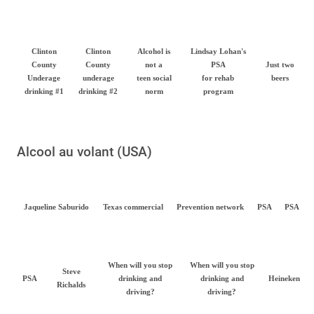
Clinton
Clinton
Alcohol is
Lindsay Lohan's
County
County
not a
PSA
Just two
Underage
underage
teen social
for rehab
beers
drinking #1
drinking #2
norm
program
Alcool au volant (USA)
Jaqueline Saburido
Texas commercial
Prevention network
PSA
PSA
When will you stop
When will you stop
Steve
PSA
drinking and
drinking and
Heineken
Richalds
driving?
driving?