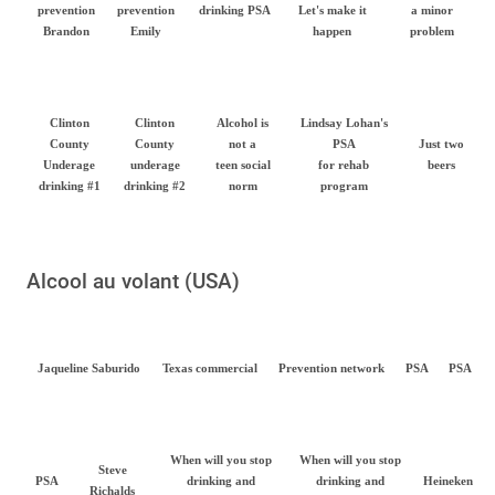
prevention
prevention
drinking PSA
Let's make it
a minor
Brandon
Emily
happen
problem
Clinton
Clinton
Alcohol is
Lindsay Lohan's
County
County
not a
PSA
Just two
Underage
underage
teen social
for rehab
beers
drinking #1
drinking #2
norm
program
Alcool au volant (USA)
Jaqueline Saburido
Texas commercial
Prevention network
PSA
PSA
When will you stop
When will you stop
Steve
PSA
drinking and
drinking and
Heineken
Richalds