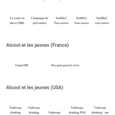
La route en
Campagne de
Soufflez!
Soufflez!
Soufflez!
)
direct (M6
prévention
Vous saurez
Vous saurez
vous saurez
Alcool et les jeunes (France)
Jounal M6
Des mots pour le vivre
Alcool et les jeunes (USA)
Underage
Underage
Underage
Underage
drinking
drinking
Underage
drinking PSA
drinking - not