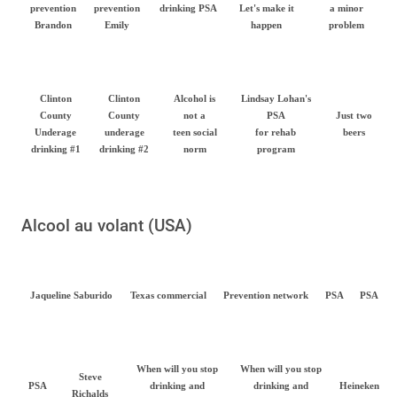
prevention
prevention
drinking PSA
Let's make it
a minor
Brandon
Emily
happen
problem
Clinton
Clinton
Alcohol is
Lindsay Lohan's
County
County
not a
PSA
Just two
Underage
underage
teen social
for rehab
beers
drinking #1
drinking #2
norm
program
Alcool au volant (USA)
Jaqueline Saburido
Texas commercial
Prevention network
PSA
PSA
When will you stop
When will you stop
Steve
PSA
drinking and
drinking and
Heineken
Richalds