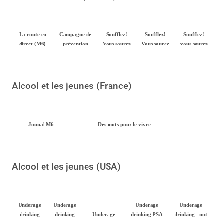
La route en
Campagne de
Soufflez!
Soufflez!
Soufflez!
)
direct (M6
prévention
Vous saurez
Vous saurez
vous saurez
Alcool et les jeunes (France)
Jounal M6
Des mots pour le vivre
Alcool et les jeunes (USA)
Underage
Underage
Underage
Underage
drinking
drinking
Underage
drinking PSA
drinking - not