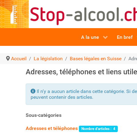
A la une
En bref
Accueil
La législation
Bases légales en Suisse
Adre
Adresses, téléphones et liens util
Info
Il n'y a aucun article dans cette catégorie. Si d
peuvent contenir des articles.
Sous-catégories
Adresses et téléphones
Nombre d'articles : 4