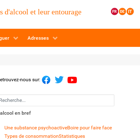
 d'alcool et leur entourage
guer
Adresses
etrouvez-nous sur:
echerchez...
'alcool en bref
Une substance psychoactive
Boire pour faire face
Types de consommation
Statistiques