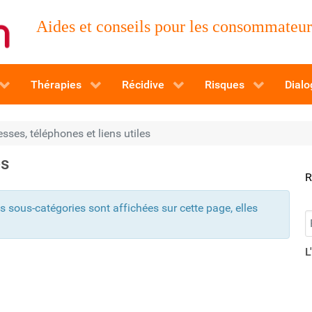
Aides et conseils pour les consommateurs
Thérapies
Récidive
Risques
Dialo
sses, téléphones et liens utiles
es
R
es sous-catégories sont affichées sur cette page, elles
R
L