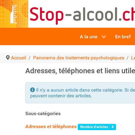
A la une
En bref
Accueil
Panorama des traitements psychologiques
L
Adresses, téléphones et liens util
Info
Il n'y a aucun article dans cette catégorie. Si d
peuvent contenir des articles.
Sous-catégories
Adresses et téléphones
Nombre d'articles : 4