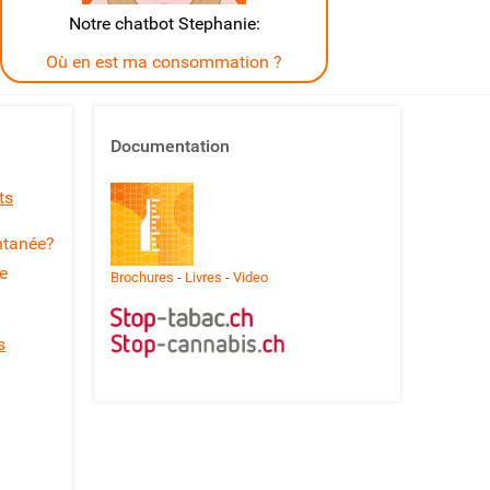
Notre chatbot Stephanie:
Où en est ma consommation ?
Documentation
ts
ntanée?
ve
Brochures
-
Livres
-
Video
s