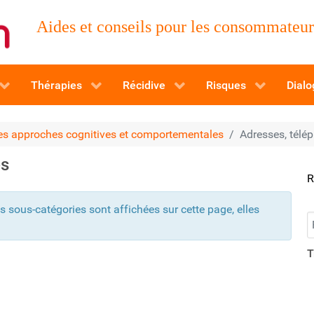
Aides et conseils pour les consommateurs
Thérapies
Récidive
Risques
Dialo
es approches cognitives et comportementales
Adresses, télép
es
R
es sous-catégories sont affichées sur cette page, elles
R
T