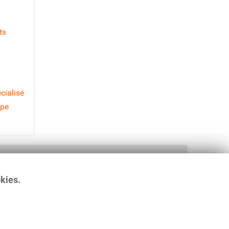
ts
cialisé
ipe
GREA - Groupement Romand d'Etudes des
Addictions
Rue Saint-Pierre 3, Case Postale 6319
okies.
1002 Lausanne