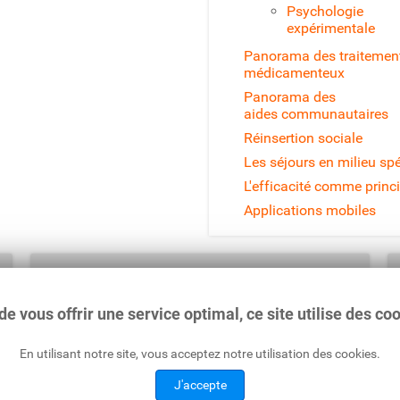
Psychologie
expérimentale
Panorama des traitemen
médicamenteux
Panorama des
aides communautaires
Réinsertion sociale
Les séjours en milieu spé
L'efficacité comme princ
Applications mobiles
Ecoute Alcool :
Suisse
: 0848 805 005 (0.08 CHF / min)
France
: 0980 980 930 (coût d'un appel local)
de vous offrir une service optimal, ce site utilise des co
En utilisant notre site, vous acceptez notre utilisation des cookies.
J'accepte