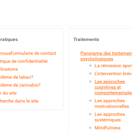
pratiques
Traitements
 nous
Formulaire de contact
Panorama des traitemen
psychologiques
tique de confidentialité
La rémission spo
lications
L'intervention brè
blème de tabac?
Les approches
blème de cannabis?
cognitives et
comportementale
n du site
Les approches
herche dans le site
motivationnelles
Les approches
systémiques
Mindfulness