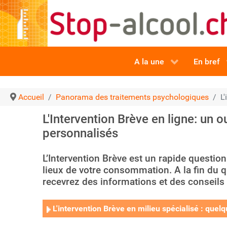
A la une
En bref
Accueil
Panorama des traitements psychologiques
L
L'Intervention Brève en ligne: un ou
personnalisés
L’Intervention Brève est un rapide question
lieux de votre consommation. A la fin du q
recevrez des informations et des conseils
L'intervention Brève en milieu spécialisé : quel