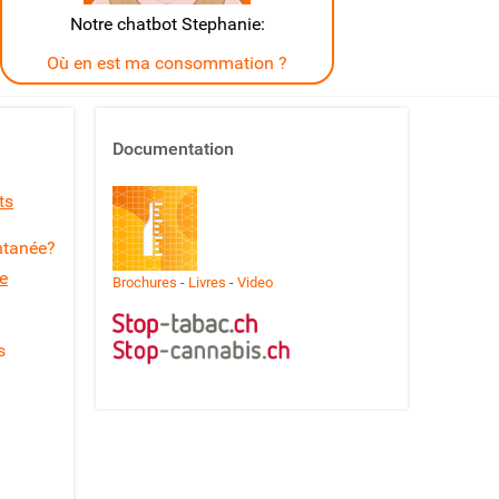
Notre chatbot Stephanie:
Où en est ma consommation ?
Documentation
ts
ntanée?
ve
Brochures
-
Livres
-
Video
s