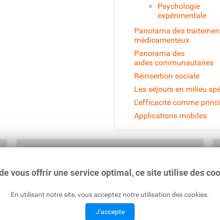
Psychologie
expérimentale
Panorama des traitemen
médicamenteux
Panorama des
aides communautaires
Réinsertion sociale
Les séjours en milieu spé
L'efficacité comme princ
Applications mobiles
Ecoute Alcool :
Suisse
: 0848 805 005 (0.08 CHF / min)
France
: 0980 980 930 (coût d'un appel local)
de vous offrir une service optimal, ce site utilise des co
En utilisant notre site, vous acceptez notre utilisation des cookies.
J'accepte