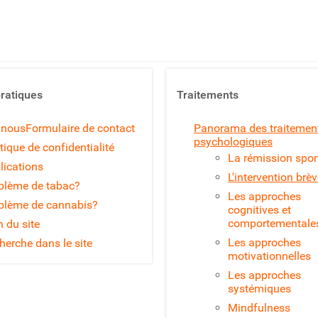
pratiques
Traitements
 nous
Formulaire de contact
Panorama des traitemen
psychologiques
tique de confidentialité
La rémission spo
lications
L'intervention brè
blème de tabac?
Les approches
blème de cannabis?
cognitives et
comportementale
n du site
Les approches
herche dans le site
motivationnelles
Les approches
systémiques
Mindfulness