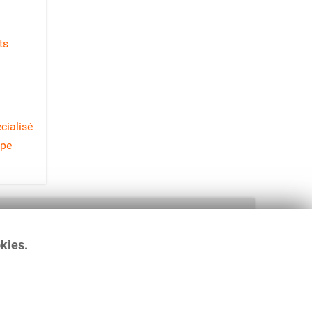
ts
cialisé
ipe
GREA - Groupement Romand d'Etudes des
Addictions
Rue Saint-Pierre 3, Case Postale 6319
okies.
1002 Lausanne