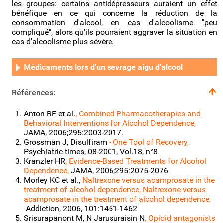
les groupes: certains antidépresseurs auraient un effet
bénéfique en ce qui concerne la réduction de la
consommation d'alcool, en cas d'alcoolisme "peu
compliqué", alors qu'ils pourraient aggraver la situation en
cas d'alcoolisme plus sévère.
Médicaments lors d'un sevrage aigu d'alcool
Références:
Anton RF et al.
, Combined Pharmacotherapies and
Behavioral Interventions for Alcohol Dependence,
JAMA, 2006;295:2003-2017.
Grossman J, Disulfiram
- One Tool of Recovery,
Psychiatric times, 08-2001, Vol.18, n°8
Kranzler HR
, Evidence-Based Treatments for Alcohol
Dependence,
JAMA, 2006;295:2075-2076
Morley KC et al.,
Naltrexone versus acamprosate in the
treatment of alcohol dependence, Naltrexone versus
acamprosate in the treatment of alcohol dependence,
Addiction, 2006, 101:1451-1462
Srisurapanont M, N Jarusuraisin N
, Opioid antagonists