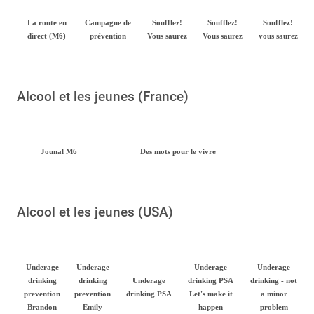
La route en
Campagne de
Soufflez!
Soufflez!
Soufflez!
)
direct (M6
prévention
Vous saurez
Vous saurez
vous saurez
Alcool et les jeunes (France)
Jounal M6
Des mots pour le vivre
Alcool et les jeunes (USA)
Underage
Underage
Underage
Underage
drinking
drinking
Underage
drinking PSA
drinking - not
prevention
prevention
drinking PSA
Let's make it
a minor
Brandon
Emily
happen
problem