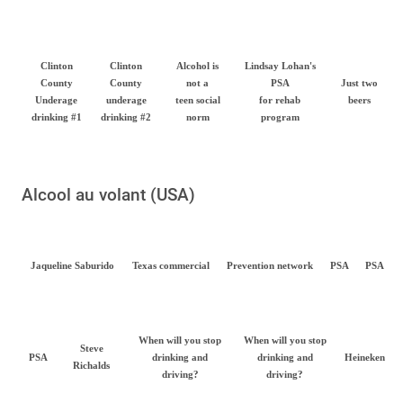
Clinton
Clinton
Alcohol is
Lindsay Lohan's
County
County
not a
PSA
Just two
Underage
underage
teen social
for rehab
beers
drinking #1
drinking #2
norm
program
Alcool au volant (USA)
Jaqueline Saburido
Texas commercial
Prevention network
PSA
PSA
When will you stop
When will you stop
Steve
PSA
drinking and
drinking and
Heineken
Richalds
driving?
driving?