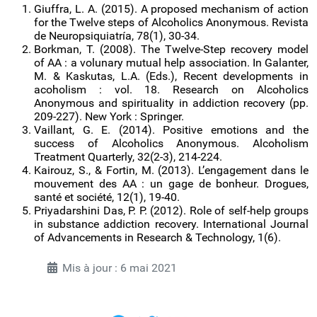
Giuffra, L. A. (2015). A proposed mechanism of action
for the Twelve steps of Alcoholics Anonymous. Revista
de Neuropsiquiatría, 78(1), 30-34.
Borkman, T. (2008). The Twelve-Step recovery model
of AA : a volunary mutual help association. In Galanter,
M. & Kaskutas, L.A. (Eds.), Recent developments in
acoholism : vol. 18. Research on Alcoholics
Anonymous and spirituality in addiction recovery (pp.
209-227). New York : Springer.
Vaillant, G. E. (2014). Positive emotions and the
success of Alcoholics Anonymous. Alcoholism
Treatment Quarterly, 32(2-3), 214-224.
Kairouz, S., & Fortin, M. (2013). L’engagement dans le
mouvement des AA : un gage de bonheur. Drogues,
santé et société, 12(1), 19-40.
Priyadarshini Das, P. P. (2012). Role of self-help groups
in substance addiction recovery. International Journal
of Advancements in Research & Technology, 1(6).
Mis à jour : 6 mai 2021