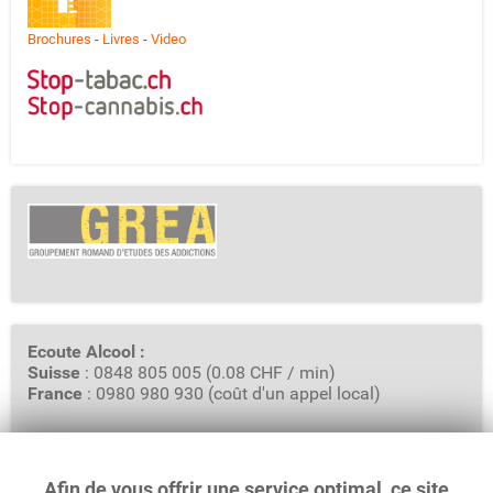
Brochures
-
Livres
-
Video
Ecoute Alcool :
Suisse
: 0848 805 005 (0.08 CHF / min)
France
: 0980 980 930 (coût d'un appel local)
Afin de vous offrir une service optimal, ce site
GREA - Groupement Romand d'Etudes des Addictions